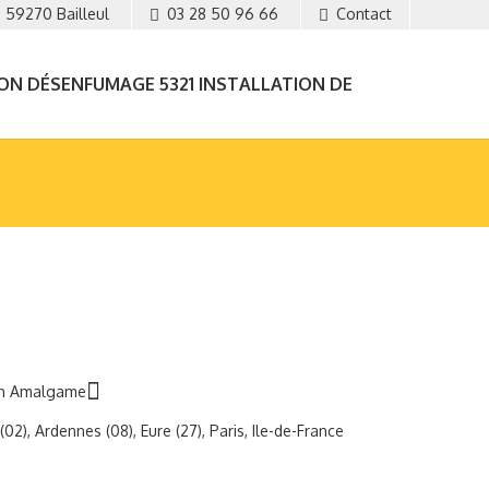
 59270 Bailleul
03 28 50 96 66
Contact
ION DÉSENFUMAGE 5321 INSTALLATION DE
SENFUMAGE NATUREL (EX 5442)
on Amalgame
2), Ardennes (08), Eure (27), Paris, Ile-de-France